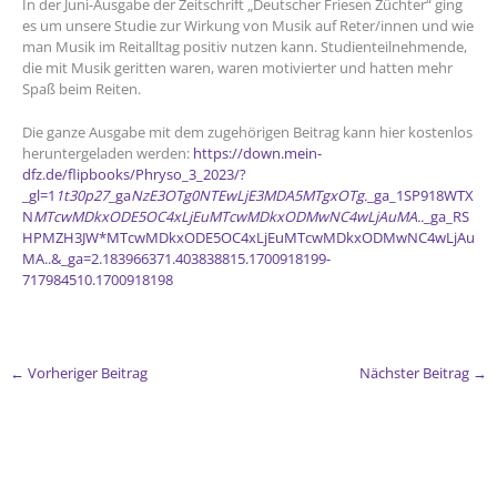
In der Juni-Ausgabe der Zeitschrift „Deutscher Friesen Züchter“ ging
es um unsere Studie zur Wirkung von Musik auf Reter/innen und wie
man Musik im Reitalltag positiv nutzen kann. Studienteilnehmende,
die mit Musik geritten waren, waren motivierter und hatten mehr
Spaß beim Reiten.
Die ganze Ausgabe mit dem zugehörigen Beitrag kann hier kostenlos
heruntergeladen werden:
https://down.mein-
dfz.de/flipbooks/Phryso_3_2023/?
_gl=1
1t30p27
_ga
NzE3OTg0NTEwLjE3MDA5MTgxOTg.
_ga_1SP918WTX
N
MTcwMDkxODE5OC4xLjEuMTcwMDkxODMwNC4wLjAuMA..
_ga_RS
HPMZH3JW*MTcwMDkxODE5OC4xLjEuMTcwMDkxODMwNC4wLjAu
MA..&_ga=2.183966371.403838815.1700918199-
717984510.1700918198
←
Vorheriger Beitrag
Nächster Beitrag
→