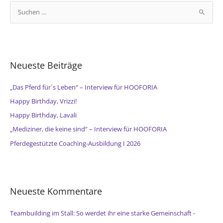
S
u
c
h
e
Neueste Beiträge
n
n
„Das Pferd für´s Leben“ – Interview für HOOFORIA
a
Happy Birthday, Vrizzi!
c
Happy Birthday, Lavali
h
„Mediziner, die keine sind“ – Interview für HOOFORIA
:
Pferdegestützte Coaching-Ausbildung I 2026
Neueste Kommentare
Teambuilding im Stall: So werdet ihr eine starke Gemeinschaft -