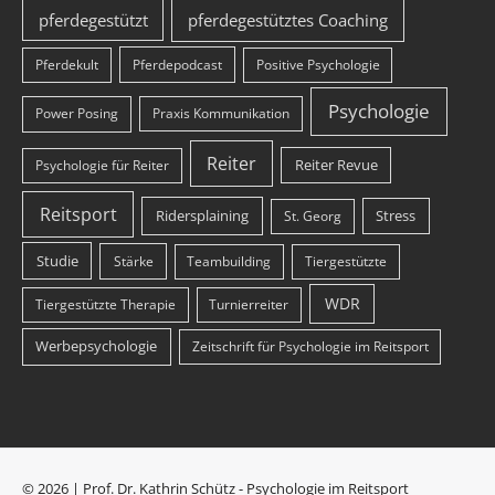
pferdegestützt
pferdegestütztes Coaching
Pferdekult
Pferdepodcast
Positive Psychologie
Psychologie
Power Posing
Praxis Kommunikation
Reiter
Reiter Revue
Psychologie für Reiter
Reitsport
Ridersplaining
Stress
St. Georg
Studie
Stärke
Teambuilding
Tiergestützte
WDR
Tiergestützte Therapie
Turnierreiter
Werbepsychologie
Zeitschrift für Psychologie im Reitsport
© 2026 | Prof. Dr. Kathrin Schütz - Psychologie im Reitsport