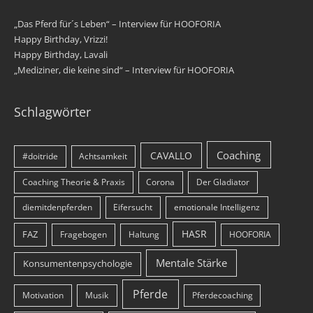
„Das Pferd für´s Leben“ – Interview für HOOFORIA
Happy Birthday, Vrizzi!
Happy Birthday, Lavali
„Mediziner, die keine sind“ – Interview für HOOFORIA
Schlagwörter
Coaching
CAVALLO
#doitride
Achtsamkeit
Coaching Theorie & Praxis
Corona
Der Gladiator
diemitdenpferden
Eifersucht
emotionale Intelligenz
HASR
FAZ
Fragebogen
Haltung
HOOFORIA
Mentale Stärke
Konsumentenpsychologie
Pferde
Motivation
Musik
Pferdecoaching