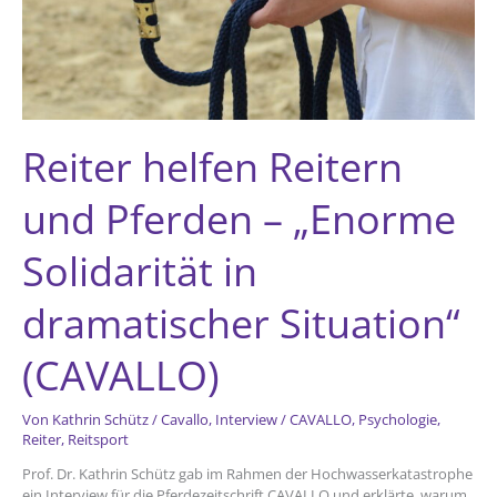
Reiter helfen Reitern
und Pferden – „Enorme
Solidarität in
dramatischer Situation“
(CAVALLO)
Von
Kathrin Schütz
/
Cavallo
,
Interview
/
CAVALLO
,
Psychologie
,
Reiter
,
Reitsport
Prof. Dr. Kathrin Schütz gab im Rahmen der Hochwasserkatastrophe
ein Interview für die Pferdezeitschrift CAVALLO und erklärte, warum