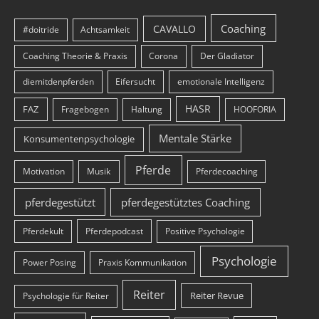
Coaching
CAVALLO
#doitride
Achtsamkeit
Coaching Theorie & Praxis
Corona
Der Gladiator
diemitdenpferden
Eifersucht
emotionale Intelligenz
HASR
FAZ
Fragebogen
Haltung
HOOFORIA
Mentale Stärke
Konsumentenpsychologie
Pferde
Motivation
Musik
Pferdecoaching
pferdegestützt
pferdegestütztes Coaching
Pferdekult
Pferdepodcast
Positive Psychologie
Psychologie
Power Posing
Praxis Kommunikation
Reiter
Reiter Revue
Psychologie für Reiter