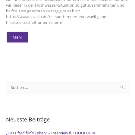
wir Reiter in der Hochwasser-Situation so gut zusammehalten und
helfen. Den gesamten Beitrag gibt es hier:
https://www.cavallo.de/reitsportszene/ueberwaeltigende-
hilfsbereitsschaft-unter-reitern/
Reiter
Mehr
helfen
Reitern
und
Pferden
–
„Enorme
Solidarität
in
dramatischer
Situation“
(CAVALLO)
S
u
c
h
e
Neueste Beiträge
n
n
„Das Pferd für´s Leben“ – Interview für HOOFORIA