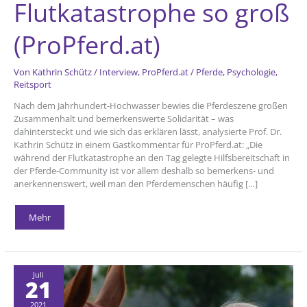
Flutkatastrophe so groß
(ProPferd.at)
Von
Kathrin Schütz
/
Interview
,
ProPferd.at
/
Pferde
,
Psychologie
,
Reitsport
Nach dem Jahrhundert-Hochwasser bewies die Pferdeszene großen
Zusammenhalt und bemerkenswerte Solidarität – was
dahintersteckt und wie sich das erklären lässt, analysierte Prof. Dr.
Kathrin Schütz in einem Gastkommentar für ProPferd.at: „Die
während der Flutkatastrophe an den Tag gelegte Hilfsbereitschaft in
der Pferde-Community ist vor allem deshalb so bemerkens- und
anerkennenswert, weil man den Pferdemenschen häufig […]
Gastkommentar:
Mehr
Darum
war
die
Hilfsbereitschaft
nach
der
Flutkatastrophe
Juli
21
so
groß
(ProPferd.at)
2021