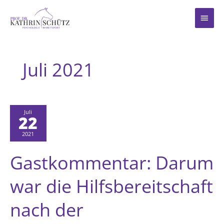
Zum
Inhalt
Haup
springen
Juli 2021
Juli
22
2021
Gastkommentar: Darum
war die Hilfsbereitschaft
nach der