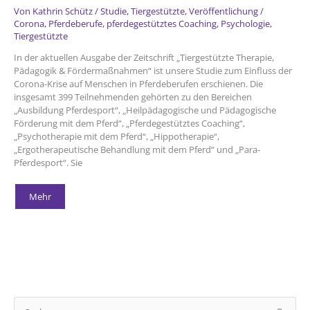
Von
Kathrin Schütz
/
Studie
,
Tiergestützte
,
Veröffentlichung
/
Corona
,
Pferdeberufe
,
pferdegestütztes Coaching
,
Psychologie
,
Tiergestützte
In der aktuellen Ausgabe der Zeitschrift „Tiergestützte Therapie,
Pädagogik & Fördermaßnahmen“ ist unsere Studie zum Einfluss der
Corona-Krise auf Menschen in Pferdeberufen erschienen. Die
insgesamt 399 Teilnehmenden gehörten zu den Bereichen
„Ausbildung Pferdesport“, „Heilpädagogische und Pädagogische
Förderung mit dem Pferd“, „Pferdegestütztes Coaching“,
„Psychotherapie mit dem Pferd“, „Hippotherapie“,
„Ergotherapeutische Behandlung mit dem Pferd“ und „Para-
Pferdesport“. Sie
Der
Mehr
Einfluss
der
Corona-
Krise
auf
Menschen
in
Pferdeberufen
S