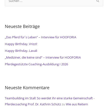
u
c
h
e
Neueste Beiträge
n
n
„Das Pferd für´s Leben“ – Interview für HOOFORIA
a
Happy Birthday, Vrizzi!
c
Happy Birthday, Lavali
h
„Mediziner, die keine sind“ – Interview für HOOFORIA
:
Pferdegestützte Coaching-Ausbildung I 2026
Neueste Kommentare
Teambuilding im Stall: So werdet ihr eine starke Gemeinschaft -
Pferdecoaching Prof. Dr. Kathrin Schütz
zu
Wie aus Reitern