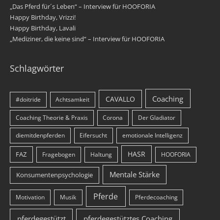
„Das Pferd für´s Leben“ – Interview für HOOFORIA
Happy Birthday, Vrizzi!
Happy Birthday, Lavali
„Mediziner, die keine sind“ – Interview für HOOFORIA
Schlagwörter
Coaching
CAVALLO
#doitride
Achtsamkeit
Coaching Theorie & Praxis
Corona
Der Gladiator
diemitdenpferden
Eifersucht
emotionale Intelligenz
HASR
FAZ
Fragebogen
Haltung
HOOFORIA
Mentale Stärke
Konsumentenpsychologie
Pferde
Motivation
Musik
Pferdecoaching
pferdegestützt
pferdegestütztes Coaching