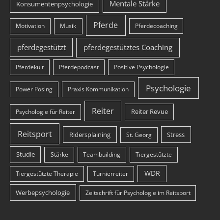
Mentale Stärke
Konsumentenpsychologie
Pferde
Motivation
Musik
Pferdecoaching
pferdegestützt
pferdegestütztes Coaching
Pferdekult
Pferdepodcast
Positive Psychologie
Psychologie
Power Posing
Praxis Kommunikation
Reiter
Reiter Revue
Psychologie für Reiter
Reitsport
Ridersplaining
Stress
St. Georg
Studie
Stärke
Teambuilding
Tiergestützte
WDR
Tiergestützte Therapie
Turnierreiter
Werbepsychologie
Zeitschrift für Psychologie im Reitsport