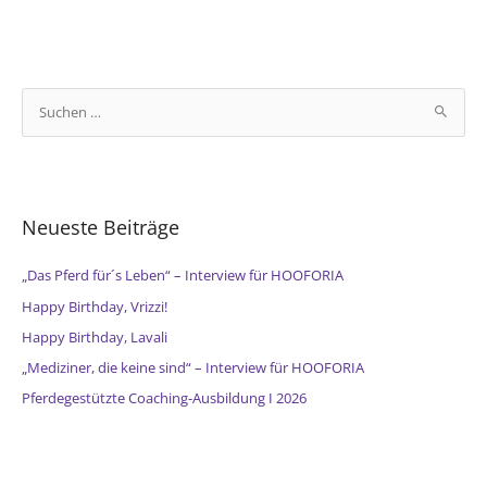
S
u
c
h
e
Neueste Beiträge
n
n
„Das Pferd für´s Leben“ – Interview für HOOFORIA
a
Happy Birthday, Vrizzi!
c
Happy Birthday, Lavali
h
„Mediziner, die keine sind“ – Interview für HOOFORIA
:
Pferdegestützte Coaching-Ausbildung I 2026