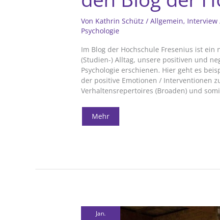
Von
Kathrin Schütz
/
Allgemein
,
Interview
Psychologie
Im Blog der Hochschule Fresenius ist ei
(Studien-) Alltag, unsere positiven und n
Psychologie erschienen. Hier geht es bei
der positive Emotionen / Interventionen 
Verhaltensrepertoires (Broaden) und som
Positive
Mehr
Psychologie
&
Herausforderungen:
Interview
für
den
Blog
der
Hochschule
Fresenius
Jan.