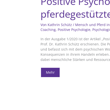
Positive Psycho
pferdegestützt
Von
Kathrin Schütz
/
Mensch und Pferd in
Coaching
,
Positive Psychologie
,
Psychologi
In der Ausgabe 1/2020 ist der Artikel „Pos
Prof. Dr. Kathrin Schütz erschienen. Die Po
und befasst sich mit dem psychischen Wo
Konsequenzen in ihrem Handeln erleben. 
dabei menschliche Stärken und Ressourc
Positive
Mehr
Psychologie
in
pferdegestützten
Coachings