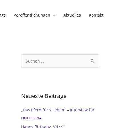
ngs
Veröffentlichungen
Aktuelles
Kontakt
S
u
c
h
e
Neueste Beiträge
n
n
„Das Pferd für´s Leben“ – Interview für
a
HOOFORIA
c
Happy Birthday, Vrizzi!