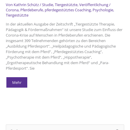
Von
Kathrin Schütz
/
Studie
,
Tiergestützte
,
Veröffentlichung
/
Corona
,
Pferdeberufe
,
pferdegestütztes Coaching
,
Psychologie
,
Tiergestützte
In der aktuellen Ausgabe der Zeitschrift „Tiergestützte Therapie,
Pädagogik & Fördermaßnahmen“ ist unsere Studie zum Einfluss der
Corona-Krise auf Menschen in Pferdeberufen erschienen. Die
insgesamt 399 Teilnehmenden gehörten zu den Bereichen
„Ausbildung Pferdesport“, „Heilpädagogische und Pädagogische
Förderung mit dem Pferd“, „Pferdegestütztes Coaching“,
„Psychotherapie mit dem Pferd“, „Hippotherapie“,
„Ergotherapeutische Behandlung mit dem Pferd“ und „Para-
Pferdesport“. Sie
Der
Mehr
Einfluss
der
Corona-
Krise
auf
Menschen
in
Pferdeberufen
S