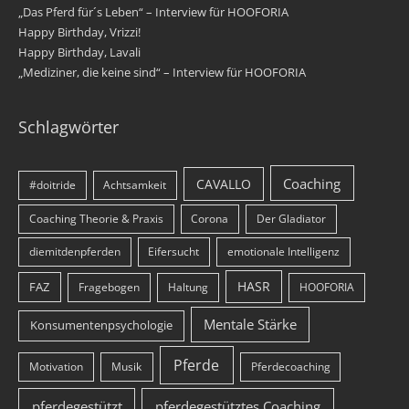
„Das Pferd für´s Leben“ – Interview für HOOFORIA
Happy Birthday, Vrizzi!
Happy Birthday, Lavali
„Mediziner, die keine sind“ – Interview für HOOFORIA
Schlagwörter
Coaching
CAVALLO
#doitride
Achtsamkeit
Coaching Theorie & Praxis
Corona
Der Gladiator
diemitdenpferden
Eifersucht
emotionale Intelligenz
HASR
FAZ
Fragebogen
Haltung
HOOFORIA
Mentale Stärke
Konsumentenpsychologie
Pferde
Motivation
Musik
Pferdecoaching
pferdegestützt
pferdegestütztes Coaching