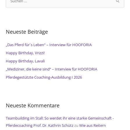
u
c
h
e
Neueste Beiträge
n
n
„Das Pferd für´s Leben“ – Interview für HOOFORIA
a
Happy Birthday, Vrizzi!
c
Happy Birthday, Lavali
h
„Mediziner, die keine sind“ – Interview für HOOFORIA
:
Pferdegestützte Coaching-Ausbildung I 2026
Neueste Kommentare
Teambuilding im Stall: So werdet ihr eine starke Gemeinschaft -
Pferdecoaching Prof. Dr. Kathrin Schütz
zu
Wie aus Reitern