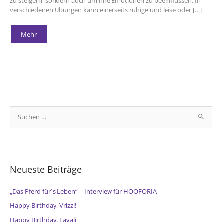
zu steigern, sondern auch um ihre Emotionen zu beeinflussen. In
verschiedenen Übungen kann einerseits ruhige und leise oder […]
Der
Mehr
Einfluss
von
Musik
auf
die
Motivation
/
Musik
in
pferdegestützten
Interventionen
S
u
c
h
e
Neueste Beiträge
n
n
„Das Pferd für´s Leben“ – Interview für HOOFORIA
a
Happy Birthday, Vrizzi!
c
Happy Birthday, Lavali