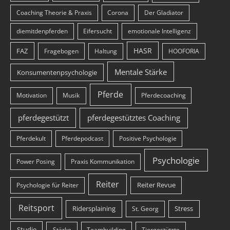
Coaching Theorie & Praxis
Corona
Der Gladiator
diemitdenpferden
Eifersucht
emotionale Intelligenz
HASR
FAZ
Fragebogen
Haltung
HOOFORIA
Mentale Stärke
Konsumentenpsychologie
Pferde
Motivation
Musik
Pferdecoaching
pferdegestützt
pferdegestütztes Coaching
Pferdekult
Pferdepodcast
Positive Psychologie
Psychologie
Power Posing
Praxis Kommunikation
Reiter
Reiter Revue
Psychologie für Reiter
Reitsport
Ridersplaining
Stress
St. Georg
Studie
Stärke
Teambuilding
Tiergestützte