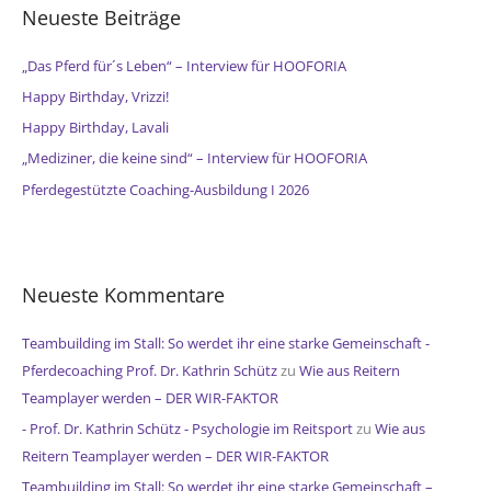
Neueste Beiträge
n
n
„Das Pferd für´s Leben“ – Interview für HOOFORIA
a
Happy Birthday, Vrizzi!
c
Happy Birthday, Lavali
h
„Mediziner, die keine sind“ – Interview für HOOFORIA
:
Pferdegestützte Coaching-Ausbildung I 2026
Neueste Kommentare
Teambuilding im Stall: So werdet ihr eine starke Gemeinschaft -
Pferdecoaching Prof. Dr. Kathrin Schütz
zu
Wie aus Reitern
Teamplayer werden – DER WIR-FAKTOR
- Prof. Dr. Kathrin Schütz - Psychologie im Reitsport
zu
Wie aus
Reitern Teamplayer werden – DER WIR-FAKTOR
Teambuilding im Stall: So werdet ihr eine starke Gemeinschaft –