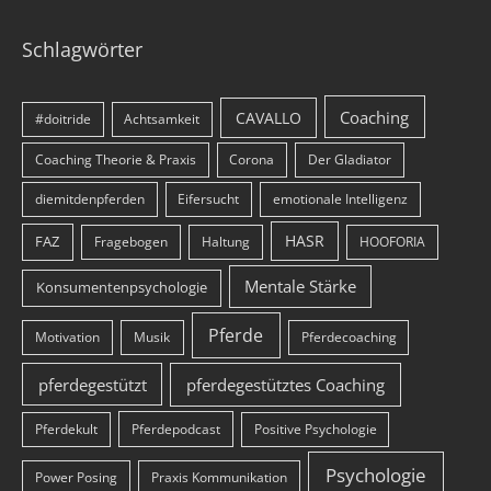
Schlagwörter
Coaching
CAVALLO
#doitride
Achtsamkeit
Coaching Theorie & Praxis
Corona
Der Gladiator
diemitdenpferden
Eifersucht
emotionale Intelligenz
HASR
FAZ
Fragebogen
Haltung
HOOFORIA
Mentale Stärke
Konsumentenpsychologie
Pferde
Motivation
Musik
Pferdecoaching
pferdegestützt
pferdegestütztes Coaching
Pferdekult
Pferdepodcast
Positive Psychologie
Psychologie
Power Posing
Praxis Kommunikation