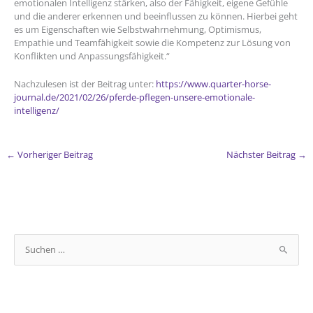
emotionalen Intelligenz stärken, also der Fähigkeit, eigene Gefühle
und die anderer erkennen und beeinflussen zu können. Hierbei geht
es um Eigenschaften wie Selbstwahrnehmung, Optimismus,
Empathie und Teamfähigkeit sowie die Kompetenz zur Lösung von
Konflikten und Anpassungsfähigkeit.“
Nachzulesen ist der Beitrag unter:
https://www.quarter-horse-
journal.de/2021/02/26/pferde-pflegen-unsere-emotionale-
intelligenz/
←
Vorheriger Beitrag
Nächster Beitrag
→
S
u
c
h
e