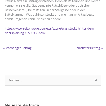
Revue News ein Beitrag erschienen. Denn als Reiterinnen und Reiter
kennen wir sie alle: Gut gemeinte Ratschläge (oder doch eher
Besserwisserei?) beim Reiten, in der Stallgasse oder in der
Sattelkammer. Was dahinter steckt und wie man im Alltag besser
damit umgehen kann, ist hier zu finden:
https://www.reiterrevue.de/news/szene/was-steckt-hinter-dem-
ridersplaining-13590308.html
←
Vorheriger Beitrag
Nächster Beitrag
→
S
u
c
h
e
Neueste Beiträge