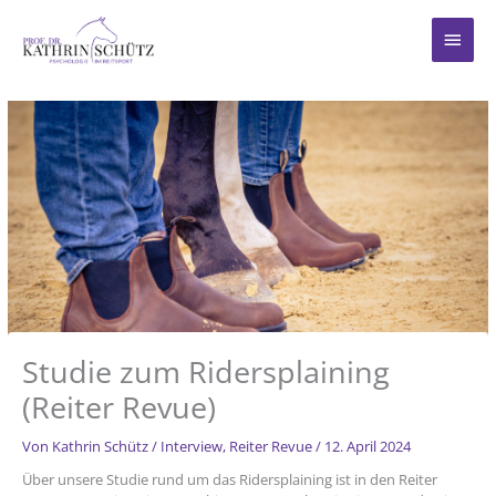
Zum
Inhalt
Haup
springen
Studie zum Ridersplaining
(Reiter Revue)
Von
Kathrin Schütz
/
Interview
,
Reiter Revue
/
12. April 2024
Über unsere Studie rund um das Ridersplaining ist in den Reiter