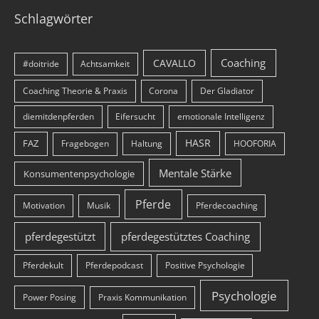
Schlagwörter
Coaching
CAVALLO
#doitride
Achtsamkeit
Coaching Theorie & Praxis
Corona
Der Gladiator
diemitdenpferden
Eifersucht
emotionale Intelligenz
HASR
FAZ
Fragebogen
Haltung
HOOFORIA
Mentale Stärke
Konsumentenpsychologie
Pferde
Motivation
Musik
Pferdecoaching
pferdegestützt
pferdegestütztes Coaching
Pferdekult
Pferdepodcast
Positive Psychologie
Psychologie
Power Posing
Praxis Kommunikation