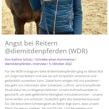
Angst bei Reitern
@diemitdenpferden (WDR)
Von
Kathrin Schütz
/
Schreibe einen Kommentar
/
diemitdenpferden
,
Interview
/
5. Oktober 2022
Für die WDR-Instagram-Seite @diemitdenpferden ging es dieses Mal
um Angst bei Reitern und wie sie sich körperlich, emotional und
gedanklich auswirken kann. Dabei kann einiges mit uns passieren –
das geht von Herzrasen über Schwitzen, Luftnot, eine krampfende
Muskulatur bis zu Magenproblemen. Unsere Aufmerksamkeit ist
geschärft, um jede gefährliche Kleinigkeit mitzubekommen – unsere
Sinne wollen uns schützen. Zusätzlich geht das Gedankenkarussel
los. Die besondere Schwierigkeit als Reiter liegt darin, dass unsere
Pferd das genau merken. Sie sind Flucht- und Beutetiere und