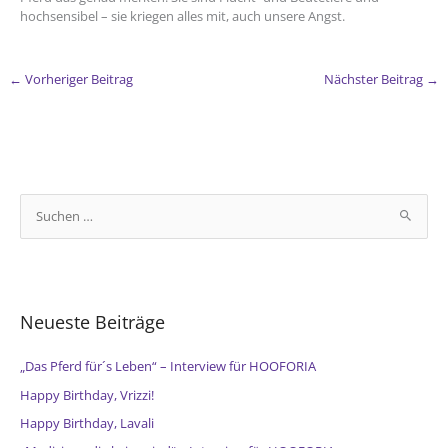
hochsensibel – sie kriegen alles mit, auch unsere Angst.
←
Vorheriger Beitrag
Nächster Beitrag
→
S
u
c
h
e
Neueste Beiträge
n
n
„Das Pferd für´s Leben“ – Interview für HOOFORIA
a
Happy Birthday, Vrizzi!
c
Happy Birthday, Lavali
h