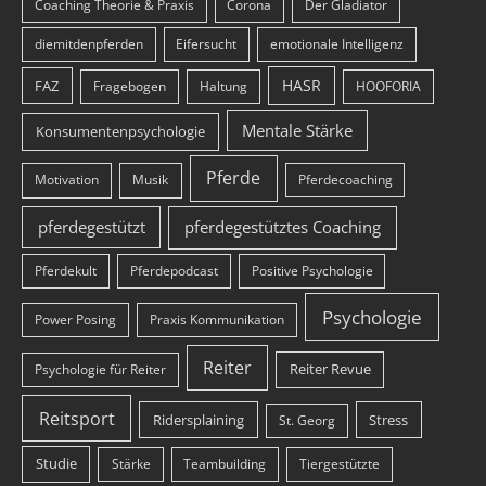
Coaching Theorie & Praxis
Corona
Der Gladiator
diemitdenpferden
Eifersucht
emotionale Intelligenz
HASR
FAZ
Fragebogen
Haltung
HOOFORIA
Mentale Stärke
Konsumentenpsychologie
Pferde
Motivation
Musik
Pferdecoaching
pferdegestützt
pferdegestütztes Coaching
Pferdekult
Pferdepodcast
Positive Psychologie
Psychologie
Power Posing
Praxis Kommunikation
Reiter
Reiter Revue
Psychologie für Reiter
Reitsport
Ridersplaining
Stress
St. Georg
Studie
Stärke
Teambuilding
Tiergestützte