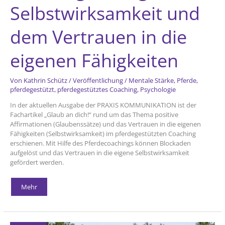
Selbstwirksamkeit und
dem Vertrauen in die
eigenen Fähigkeiten
Von
Kathrin Schütz
/
Veröffentlichung
/
Mentale Stärke
,
Pferde
,
pferdegestützt
,
pferdegestütztes Coaching
,
Psychologie
In der aktuellen Ausgabe der PRAXIS KOMMUNIKATION ist der
Fachartikel „Glaub an dich!“ rund um das Thema positive
Affirmationen (Glaubenssätze) und das Vertrauen in die eigenen
Fähigkeiten (Selbstwirksamkeit) im pferdegestützten Coaching
erschienen. Mit Hilfe des Pferdecoachings können Blockaden
aufgelöst und das Vertrauen in die eigene Selbstwirksamkeit
gefördert werden.
„Glaub
Mehr
an
dich!“
Artikel
in
der
PRAXIS