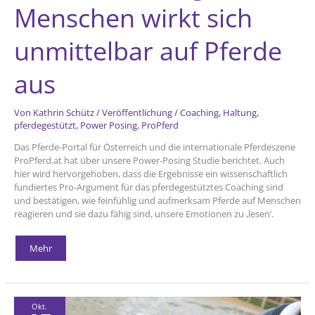
Menschen wirkt sich
unmittelbar auf Pferde
aus
Von
Kathrin Schütz
/
Veröffentlichung
/
Coaching
,
Haltung
,
pferdegestützt
,
Power Posing
,
ProPferd
Das Pferde-Portal für Österreich und die internationale Pferdeszene
ProPferd.at hat über unsere Power-Posing Studie berichtet. Auch
hier wird hervorgehoben, dass die Ergebnisse ein wissenschaftlich
fundiertes Pro-Argument für das pferdegestütztes Coaching sind
und bestätigen, wie feinfühlig und aufmerksam Pferde auf Menschen
reagieren und sie dazu fähig sind, unsere Emotionen zu ,lesen‘.
Positive
Mehr
Haltung
des
Menschen
wirkt
sich
unmittelbar
auf
Okt.
Pferde