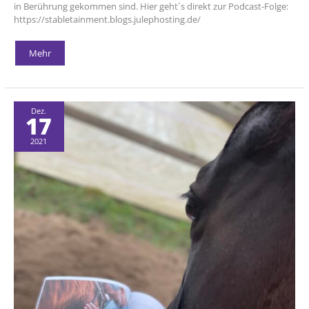
in Berührung gekommen sind. Hier geht´s direkt zur Podcast-Folge:
https://stabletainment.blogs.julephosting.de/
Interview
Mehr
zum
Mental-
Coaching
für
Stabletainment
(Podcast)
Dez.
17
2021