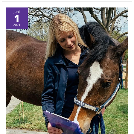
und
negative
Gefühle
Juni
1
2021