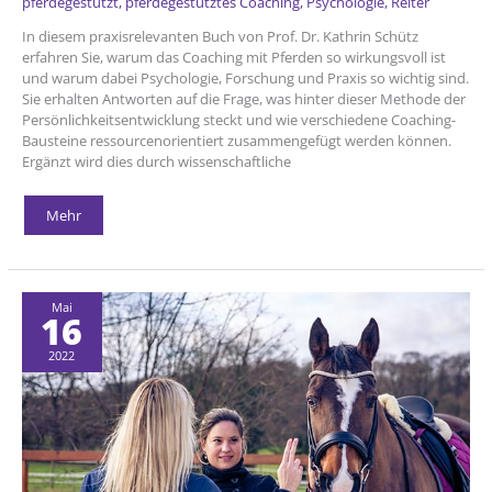
pferdegestützt
,
pferdegestütztes Coaching
,
Psychologie
,
Reiter
In diesem praxisrelevanten Buch von Prof. Dr. Kathrin Schütz
erfahren Sie, warum das Coaching mit Pferden so wirkungsvoll ist
und warum dabei Psychologie, Forschung und Praxis so wichtig sind.
Sie erhalten Antworten auf die Frage, was hinter dieser Methode der
Persönlichkeitsentwicklung steckt und wie verschiedene Coaching-
Bausteine ressourcenorientiert zusammengefügt werden können.
Ergänzt wird dies durch wissenschaftliche
Buch
Mehr
„Pferdegestütztes
Coaching
–
psychologisch
basiert
und
wissenschaftlich
Mai
16
fundiert“
2022