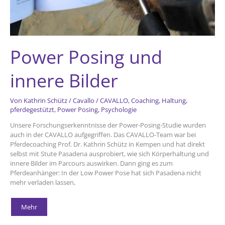
Power Posing und
innere Bilder
Von
Kathrin Schütz
/
Cavallo
/
CAVALLO
,
Coaching
,
Haltung
,
pferdegestützt
,
Power Posing
,
Psychologie
Unsere Forschungserkenntnisse der Power-Posing-Studie wurden
auch in der CAVALLO aufgegriffen. Das CAVALLO-Team war bei
Pferdecoaching Prof. Dr. Kathrin Schütz in Kempen und hat direkt
selbst mit Stute Pasadena ausprobiert, wie sich Körperhaltung und
innere Bilder im Parcours auswirken. Dann ging es zum
Pferdeanhänger: In der Low Power Pose hat sich Pasadena nicht
mehr verladen lassen,
Power
Mehr
Posing
und
innere