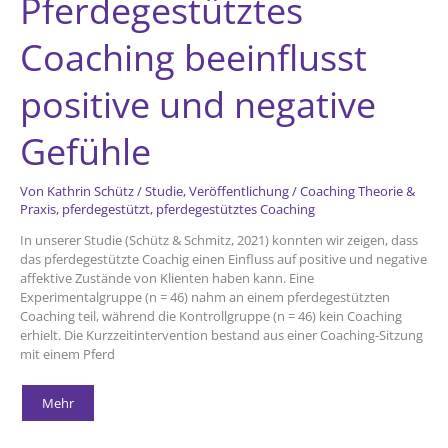
Pferdegestütztes
Coaching beeinflusst
positive und negative
Gefühle
Von
Kathrin Schütz
/
Studie
,
Veröffentlichung
/
Coaching Theorie &
Praxis
,
pferdegestützt
,
pferdegestütztes Coaching
In unserer Studie (Schütz & Schmitz, 2021) konnten wir zeigen, dass
das pferdegestützte Coachig einen Einfluss auf positive und negative
affektive Zustände von Klienten haben kann. Eine
Experimentalgruppe (n = 46) nahm an einem pferdegestützten
Coaching teil, während die Kontrollgruppe (n = 46) kein Coaching
erhielt. Die Kurzzeitintervention bestand aus einer Coaching-Sitzung
mit einem Pferd
Pferdegestütztes
Mehr
Coaching
beeinflusst
positive