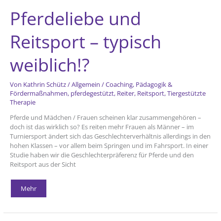
Pferdeliebe und
Reitsport – typisch
weiblich!?
Von
Kathrin Schütz
/
Allgemein
/
Coaching
,
Pädagogik &
Fördermaßnahmen
,
pferdegestützt
,
Reiter
,
Reitsport
,
Tiergestützte
Therapie
Pferde und Mädchen / Frauen scheinen klar zusammengehören –
doch ist das wirklich so? Es reiten mehr Frauen als Männer – im
Turniersport ändert sich das Geschlechterverhältnis allerdings in den
hohen Klassen – vor allem beim Springen und im Fahrsport. In einer
Studie haben wir die Geschlechterpräferenz für Pferde und den
Reitsport aus der Sicht
Pferdeliebe
Mehr
und
Reitsport
–
typisch
weiblich!?