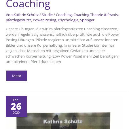
Coaching
Von
Kathrin Schütz
/
Studie
/
Coaching
,
Coaching Theorie & Praxis
,
pferdegestützt
,
Power Posing
,
Psychologie
,
Springer
Unsere Übungen, die wir im pferdegestützten Coaching einsetzen,
werden regelmäßig wissenschaftlich überprüft, wie auch die Power
Posing Übungen. Pferde reagieren unmittelbar auf unsere inneren
Bilder und unsere Körperhaltung. In unserer Studie konnten wir
zeigen, dass Menschen mit negativen Gedanken und einer
schwachen Körperhaltung (Low Power Pose) mehr Zeit benötigen,
um mit einem Pferd durch einen
Studie
Mehr
zum
Power
Posing
im
pferdegestützten
Coaching
Feb.
26
2020