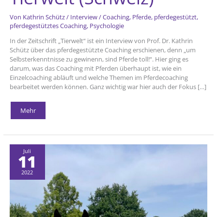
Von
Kathrin Schütz
/
Interview
/
Coaching
,
Pferde
,
pferdegestützt
,
pferdegestütztes Coaching
,
Psychologie
In der Zeitschrift „Tierwelt“ ist ein Interview von Prof. Dr. Kathrin
Schütz über das pferdegestützte Coaching erschienen, denn „um
Selbsterkenntnisse zu gewinenn, sind Pferde toll!“. Hier ging es
darum, was das Coaching mit Pferden überhaupt ist, wie ein
Einzelcoaching abläuft und welche Themen im Pferdecoaching
bearbeitet werden können. Ganz wichtig war hier auch der Fokus […]
„Pferd
Mehr
&
Geist“
–
Interview
für
die
Tierwelt
Juli
11
(Schweiz)
2022