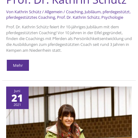
Von
Kathrin Schütz
/
Allgemein
/
Coaching
,
Jubiläum
,
pferdegestützt
,
pferdegestütztes Coaching
,
Prof. Dr. Kathrin Schütz
,
Psychologie
Prof. Dr. Kathrin Schütz feiert ihr 10-jähriges Jubiläum mit dem
pferdegestützten Coaching! Vor 10 Jahren in der Eifel gegründet,
finden die Coachings mit Pferden als Persönlichkeitsentwicklung und
die Ausbildungen zum pferdegestützten Coach seit rund 3 Jahren in
Kempen am Niederrhein statt.
10
Mehr
Jahre
Pferdecoaching
Prof.
Dr.
Kathrin
Schütz
Juni
21
2021