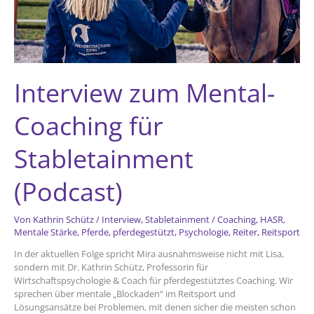
Interview zum Mental-
Coaching für
Stabletainment
(Podcast)
Von
Kathrin Schütz
/
Interview
,
Stabletainment
/
Coaching
,
HASR
,
Mentale Stärke
,
Pferde
,
pferdegestützt
,
Psychologie
,
Reiter
,
Reitsport
In der aktuellen Folge spricht Mira ausnahmsweise nicht mit Lisa,
sondern mit Dr. Kathrin Schütz, Professorin für
Wirtschaftspsychologie & Coach für pferdegestütztes Coaching. Wir
sprechen über mentale „Blockaden“ im Reitsport und
Lösungsansätze bei Problemen, mit denen sicher die meisten schon