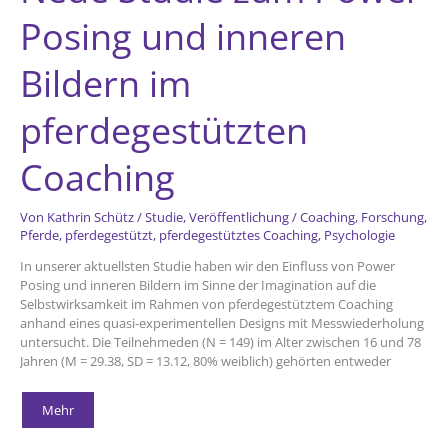
Posing und inneren
Bildern im
pferdegestützten
Coaching
Von
Kathrin Schütz
/
Studie
,
Veröffentlichung
/
Coaching
,
Forschung
,
Pferde
,
pferdegestützt
,
pferdegestütztes Coaching
,
Psychologie
In unserer aktuellsten Studie haben wir den Einfluss von Power
Posing und inneren Bildern im Sinne der Imagination auf die
Selbstwirksamkeit im Rahmen von pferdegestütztem Coaching
anhand eines quasi-experimentellen Designs mit Messwiederholung
untersucht. Die Teilnehmeden (N = 149) im Alter zwischen 16 und 78
Jahren (M = 29.38, SD = 13.12, 80% weiblich) gehörten entweder
Neue
Mehr
Studie
zum
Power