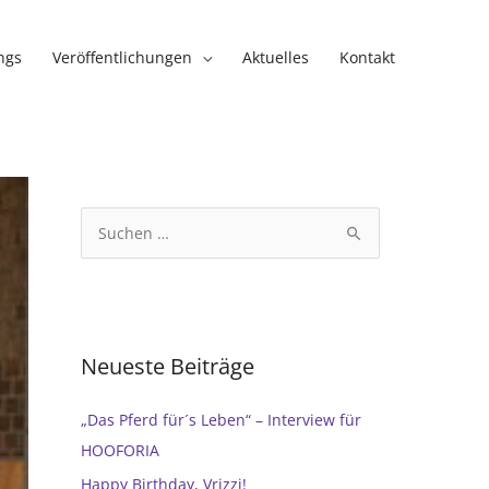
ngs
Veröffentlichungen
Aktuelles
Kontakt
S
u
c
h
e
Neueste Beiträge
n
n
„Das Pferd für´s Leben“ – Interview für
a
HOOFORIA
c
Happy Birthday, Vrizzi!