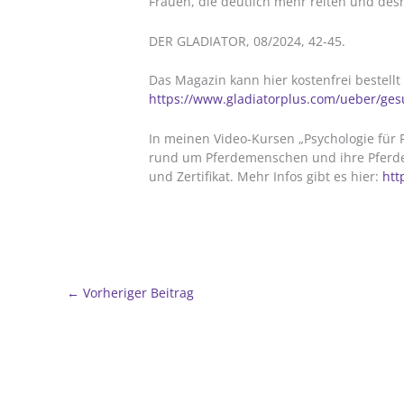
Frauen, die deutlich mehr reiten und de
DER GLADIATOR, 08/2024, 42-45.
Das Magazin kann hier kostenfrei bestell
https://www.gladiatorplus.com/ueber/ges
In meinen Video-Kursen „Psychologie für R
rund um Pferdemenschen und ihre Pferde 
und Zertifikat. Mehr Infos gibt es hier:
htt
←
Vorheriger Beitrag