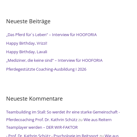
c
h
e
Neueste Beiträge
n
n
„Das Pferd für´s Leben“ – Interview für HOOFORIA
a
Happy Birthday, Vrizzi!
c
Happy Birthday, Lavali
h
„Mediziner, die keine sind“ – Interview für HOOFORIA
:
Pferdegestützte Coaching-Ausbildung I 2026
Neueste Kommentare
Teambuilding im Stall: So werdet ihr eine starke Gemeinschaft -
Pferdecoaching Prof. Dr. Kathrin Schütz
zu
Wie aus Reitern
Teamplayer werden – DER WIR-FAKTOR
- Prof. Dr. Kathrin Schütz - Psychologie im Reitsport
zu
Wie aus