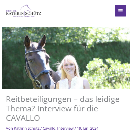
Zum
Inhalt
Haup
springen
Reitbeteiligungen – das leidige
Thema? Interview für die
CAVALLO
Von
Kathrin Schütz
/
Cavallo
,
Interview
/
19. Juni 2024