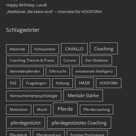
Happy Birthday, Lavali
„Mediziner, die keine sind“ – Interview für HOOFORIA
Schlagwörter
Coaching
CAVALLO
#doitride
Achtsamkeit
Coaching Theorie & Praxis
Corona
Der Gladiator
diemitdenpferden
Eifersucht
emotionale Intelligenz
HASR
FAZ
Fragebogen
Haltung
HOOFORIA
Mentale Stärke
Konsumentenpsychologie
Pferde
Motivation
Musik
Pferdecoaching
pferdegestützt
pferdegestütztes Coaching
Pferdekult
Pferdepodcast
Positive Psychologie